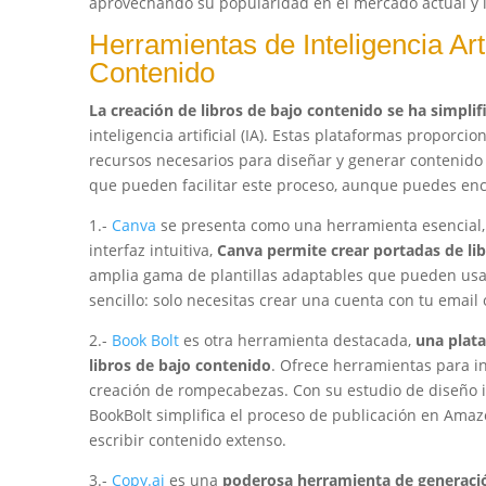
aprovechando su popularidad en el mercado actual y la
Herramientas de Inteligencia Arti
Contenido
La creación de libros de bajo contenido se ha simpli
inteligencia artificial (IA). Estas plataformas proporc
recursos necesarios para diseñar y generar contenido 
que pueden facilitar este proceso, aunque puedes enc
1.-
Canva
se presenta como una herramienta esencial,
interfaz intuitiva,
Canva permite crear portadas de libr
amplia gama de plantillas adaptables que pueden usars
sencillo: solo necesitas crear una cuenta con tu email 
2.-
Book Bolt
es otra herramienta destacada,
una plata
libros de bajo contenido
. Ofrece herramientas para in
creación de rompecabezas. Con su estudio de diseño in
BookBolt simplifica el proceso de publicación en Amaz
escribir contenido extenso.
3.-
Copy.ai
es una
poderosa herramienta de generaci