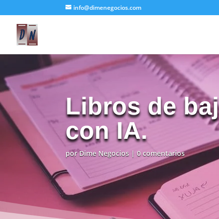
info@dimenegocios.com
Libros de ba
con IA.
por
Dime Negocios
|
0 comentarios