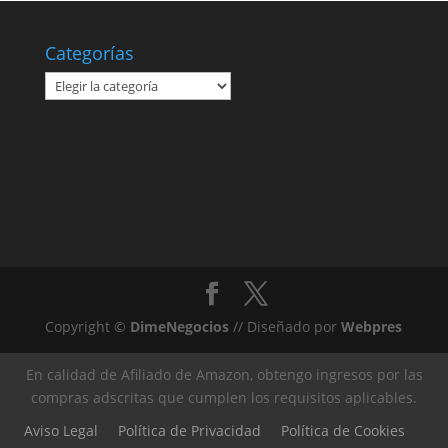
Categorías
Categorías
Copyright ©
DimeNegocios
// Diseñado por
Webpres
En calidad de Afiliado de Amazon, obtengo ingresos por las
compras adscritas que cumplen los requisitos aplicables.
Aviso Legal
Política de Privacidad
Política de Cookies