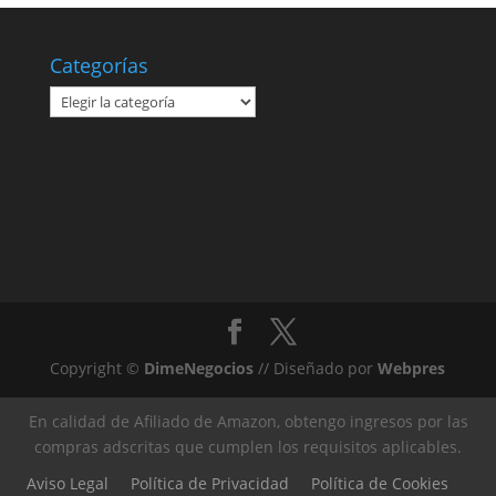
Categorías
Categorías
Copyright ©
DimeNegocios
// Diseñado por
Webpres
En calidad de Afiliado de Amazon, obtengo ingresos por las
compras adscritas que cumplen los requisitos aplicables.
Aviso Legal
Política de Privacidad
Política de Cookies