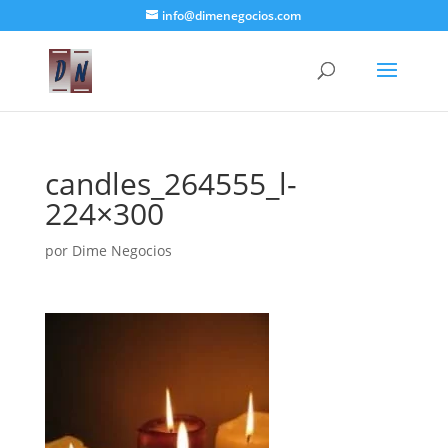
info@dimenegocios.com
candles_264555_l-
224×300
por
Dime Negocios