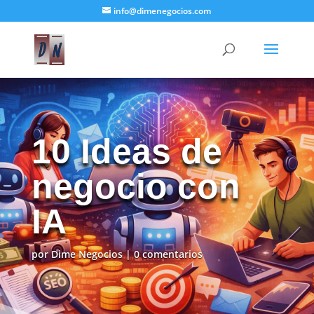
info@dimenegocios.com
10 Ideas de
negocio con
IA
por
Dime Negocios
|
0 comentarios