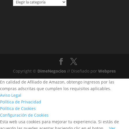
Categorías
Copyright ©
DimeNegocios
// Diseñado por
Webpres
En calidad de Afiliado de Amazon, obtengo ingresos por las
compras adscritas que cumplen los requisitos aplicables.
Aviso Legal
Política de Privacidad
Política de Cookies
Configuración de Cookies
Esta web usa cookies para mejorar tu experiencia. Si estás de
acuerdo las puedes aceptar haciendo clic en el boton.
Ver